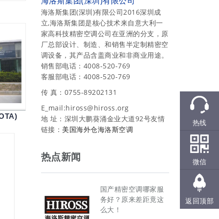
海洛斯集团(深圳)有限公司
海洛斯集团(深圳)有限公司2016深圳成
立,海洛斯集团是核心技术来自意大利一
家高科技精密空调公司在亚洲的分支，原
厂总部设计、制造、和销售半定制精密空
调设备，其产品含盖商业和非商业用途。
销售部电话：4008-520-769
客服部电话：4008-520-769
传 真：0755-89202131
E_mail:hiross@hiross.org
OTA)
地 址：深圳大鹏葵涌金业大道92号友情
热线
链接：
美国海外仓
海洛斯空调
热点新闻
微信
国产精密空调哪家服
务好？原来差距竟这
返回顶部
么大！