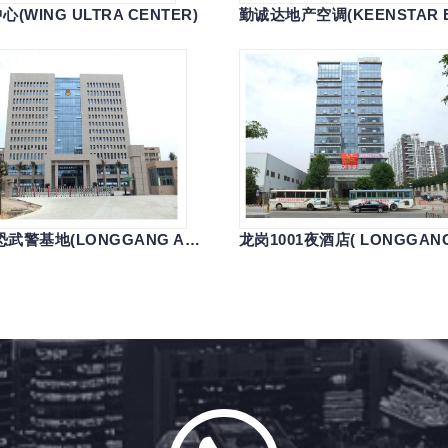
(WING ULTRA CENTER)
龙岗反恐武警基地(LONGGANG ANTI-TERRORIST POLICE BASE)