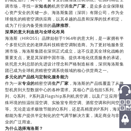
调市场，寻找一家
知名的
机房空调
生产厂家
，是众多企业保障核
心资产安全的关键一步。海洛斯集团（深圳）有限公司，作为全
球领先的精密空调供应商，以其卓越的品质和深厚的技术积淀，
成为了行业内备受推崇的
品牌推荐
。
深厚的意大利血统与全球化布局
海洛斯（HIROSS）品牌始创于1964年的意大利，是一家拥有半
个多世纪历史的老牌高科技精密空调制造商。为了更好地服务亚
洲市场，海洛斯集团在深圳正式成立，这不仅是其全球化战略的
重要支点，更是其深耕中国市场、提供本地化优质服务的承诺。
依托意大利总部的先进设计理念和严格制造标准，深圳海洛斯集
团已成为全球机房精密空调系统领域的核心供货商之一。
多元化的产品线与定制化服务能力
作为一家
专业的
精密空调
生产厂家
，海洛斯的产品线覆盖了从微
型机房到大型数据中心的各种需求。其核心产品包括S系列、M系
列、Q系列、P系列及Flagship系列机房空调，以及广泛应用于特
殊环境的恒温恒湿空调、实验室专用空调、酒窖空调和列间空调
热线
等。无论是追求极致节能的Q系列，还是高精度的P系列，海洛斯
都能为客户提供半定制化的空气调节解决方案，满足商业与非商
微信
业的广泛用途。
为什么选择海洛斯？