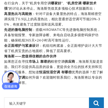
返回
在行业内，关于“机房专用空调
哪家好
”、“
机房空调 哪家技术
顶部
强
”的讨论从未停止。海洛斯凭借其多项核心技术脱颖而出：
高显热比与高能效
：针对IT设备大量显热的特点，海洛斯精密空
调实现了0.9以上的高显热比，相比普通舒适空调可节能20%-3
0%，有效避免了过度除湿和送风湿雾。
先进的微电脑控制
：搭载HIROMATIC等先进微电脑控制系统，
具备智能报警、专家故障诊断、来电自启动及多级密码保护功
能，确保机组365天×24小时高可靠性运行。
全正面维护与紧凑设计
：机组结构紧凑，全正面维护设计大大节
省了机房宝贵的占地面积，降低了层高要求。
海洛斯——您值得信赖的合作伙伴
如果您正在寻找
市场上 靠谱的
精密空调
供应商
，海洛斯无疑是首
选。我们不仅提供高品质的设备，更提供全方位的技术支持和完
善的售后服务。想知道
恒温恒湿空调 有哪些
优秀的选择？想了解
工厂车间空调
如何升级？欢迎随时联系我们，海洛斯将以专业的
态度为您解答。