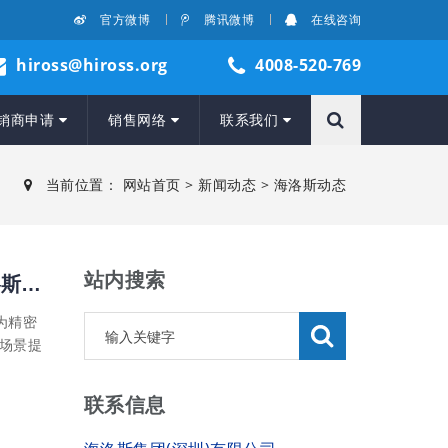
官方微博
腾讯微博
在线咨询
hiross@hiross.org
4008-520-769
销商申请
销售网络
联系我们
当前位置：
网站首页
>
新闻动态
>
海洛斯动态
站内搜索
精密空调行业观察：从意大利技术引进到本土化生产，海洛斯（HIROSS）六十年产品体系演进
为精密
场景提
联系信息