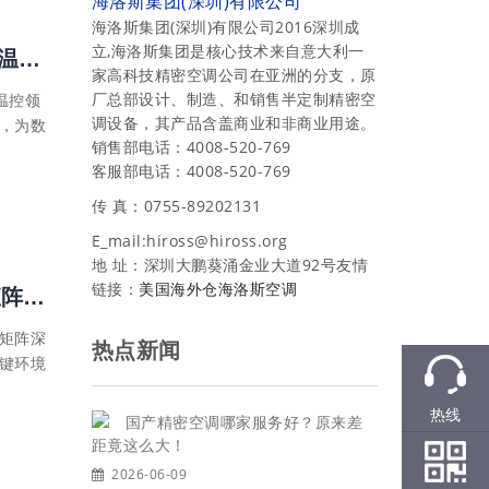
海洛斯集团(深圳)有限公司
海洛斯集团(深圳)有限公司2016深圳成
立,海洛斯集团是核心技术来自意大利一
海洛斯（HIROSS）精密空调：源自意大利的全球机房环境温控领导者
家高科技精密空调公司在亚洲的分支，原
厂总部设计、制造、和销售半定制精密空
温控领
调设备，其产品含盖商业和非商业用途。
，为数
销售部电话：4008-520-769
客服部电话：4008-520-769
传 真：0755-89202131
E_mail:hiross@hiross.org
地 址：深圳大鹏葵涌金业大道92号友情
链接：
美国海外仓
海洛斯空调
从微型机房到高密数据中心：海洛斯精密空调全场景产品矩阵深度解析
矩阵深
热点新闻
键环境
热线
国产精密空调哪家服务好？原来差
距竟这么大！
2026-06-09