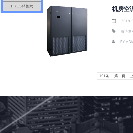
HROS销售六
机房空
2019-
海洛斯
BY
AD
191条
第一页