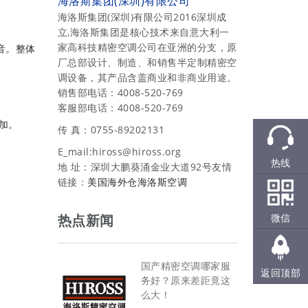
海洛斯集团(深圳)有限公司
海洛斯集团(深圳)有限公司2016深圳成
立,海洛斯集团是核心技术来自意大利一
家高科技精密空调公司在亚洲的分支，原
音。整体
厂总部设计、制造、和销售半定制精密空
调设备，其产品含盖商业和非商业用途。
销售部电话：4008-520-769
客服部电话：4008-520-769
加。
传 真：0755-89202131
E_mail:hiross@hiross.org
热线
地 址：深圳大鹏葵涌金业大道92号友情
链接：
美国海外仓
海洛斯空调
微信
热点新闻
国产精密空调哪家服
返回顶部
务好？原来差距竟这
么大！