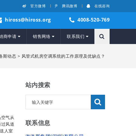
官方微博
腾讯微博
在线咨询
hiross@hiross.org
4008-520-769
销商申请
销售网络
联系我们
洛斯动态
> 风管式机房空调系统的工作原理及优缺点？
站内搜索
热空气从
联系信息
通过风道
送人室