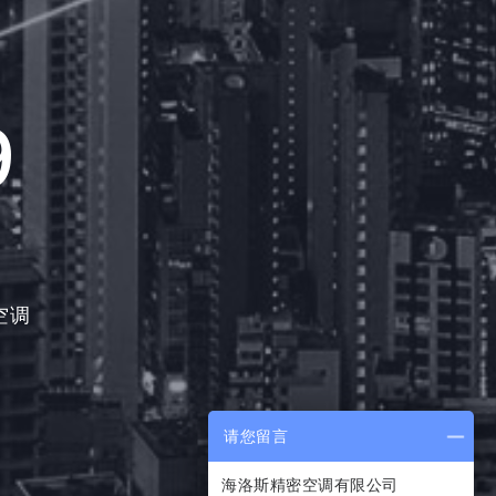
9
空调
请您留言
海洛斯精密空调有限公司