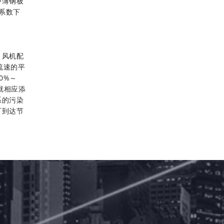
中薄钢板
系数下
，风机配
流速的平
0%～
就相应添
系的污染
可到达节