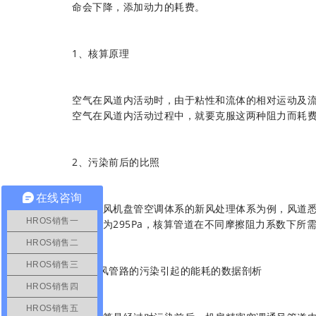
命会下降，添加动力的耗费。
1、核算原理
空气在风道内活动时，由于粘性和流体的相对运动及
空气在风道内活动过程中，就要克服这两种阻力而耗
2、污染前后的比照
在线咨询
现以一风机盘管空调体系的新风处理体系为例，风道悉数用
HROS销售一
箱阻力为295Pa，核算管道在不同摩擦阻力系数下
HROS销售二
HROS销售三
3、通风管路的污染引起的能耗的数据剖析
HROS销售四
HROS销售五