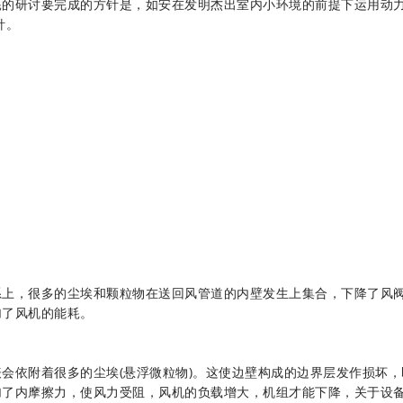
耗的研讨要完成的方针是，如安在发明杰出室内小环境的前提下运用动
针。
系上，很多的尘埃和颗粒物在送回风管道的内壁发生上集合，下降了风
加了风机的能耗。
会依附着很多的尘埃(悬浮微粒物)。这使边壁构成的边界层发作损坏，
加了内摩擦力，使风力受阻，风机的负载增大，机组才能下降，关于设