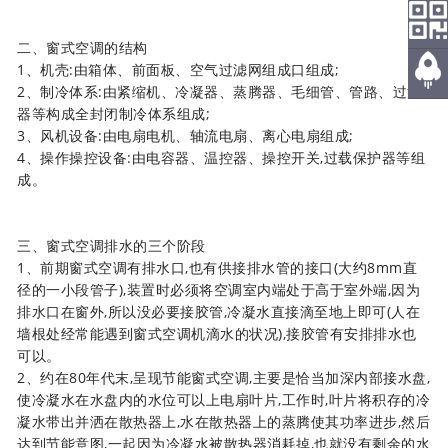
热线
二、窗式空调的结构
微信
1、机壳:由箱体、前面板、空气过滤网组成口组成;
2、制冷体系:由紧缩机、冷凝器、蒸腾器、毛细管、管路、过滤
返回
器等构成全封闭制冷体系组成;
顶部
3、风机设备:由电扇电机、轴流电扇、离心电扇组成;
4、操作操控设备:由电容器、温控器、操控开关,过载保护器等组
成。
三、窗式空调排水的三个阶段
1、前期窗式空调有排水口,也有供接排水管的接口(大约8mm直
径的一小段管子),装置时必须将空调室内端处于高于室外端,因为
排水口在窗外,所以没必要接胶管,冷凝水直接滴至地上即可(人在
墙根处经常能遇到窗式空调机滴水的状况),接胶管有安排排水也
可以。
2、约在80年代末,呈现节能窗式空调,主要是恰当加深内部接水盘,
使冷凝水在水盘内的水位可以上电扇叶片,工作时,叶片将积存的冷
凝水带出并洒在散热器上,水在散热器上的蒸腾使其功率进步,然后
达到节能意图,一起因为冷凝水被散热器消耗掉,也就没有剩余的水