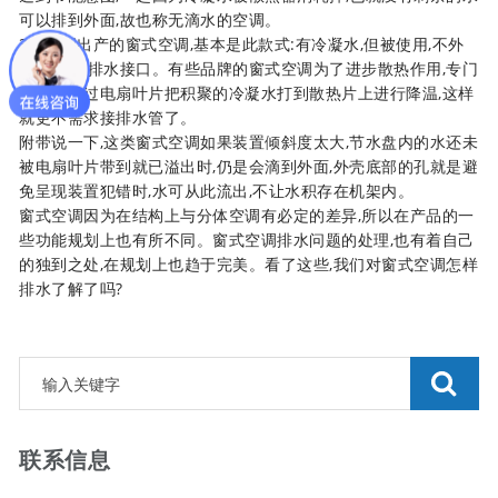
可以排到外面,故也称无滴水的空调。
3、后期出产的窗式空调,基本是此款式:有冷凝水,但被使用,不外
排,也没有排水接口。有些品牌的窗式空调为了进步散热作用,专门
规划成经过电扇叶片把积聚的冷凝水打到散热片上进行降温,这样
就更不需求接排水管了。
附带说一下,这类窗式空调如果装置倾斜度太大,节水盘内的水还未
被电扇叶片带到就已溢出时,仍是会滴到外面,外壳底部的孔就是避
免呈现装置犯错时,水可从此流出,不让水积存在机架内。
窗式空调因为在结构上与分体空调有必定的差异,所以在产品的一
些功能规划上也有所不同。窗式空调排水问题的处理,也有着自己
的独到之处,在规划上也趋于完美。看了这些,我们对窗式空调怎样
排水了解了吗?
联系信息