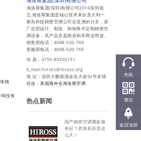
海洛斯集团(深圳)有限公司
海洛斯集团(深圳)有限公司2016深圳成
立,海洛斯集团是核心技术来自意大利一
家高科技精密空调公司在亚洲的分支，原
厂总部设计、制造、和销售半定制精密空
调设备，其产品含盖商业和非商业用途。
销售部电话：4008-520-769
客服部电话：4008-520-769
传 真：0755-89202131
E_mail:hiross@hiross.org
热线
地 址：深圳大鹏葵涌金业大道92号友情
重等情
链接：
美国海外仓
海洛斯空调
时间没有
微信
热点新闻
国产精密空调哪家服
返回顶部
务好？原来差距竟这
么大！