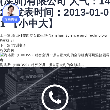
(深圳)有限公司
人气：14
26
发表时间：2013-01-0
1
【
小
中
大
】
上一篇:
南山科技园赛百诺生物(Nanshan Science and Technology
Parks Si
下一篇:
同洲电子
相关案例
海洛斯（HIROSS）精密空调：源自意大利的全球机...