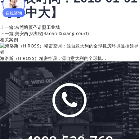
【
小
中
大
】
上一篇:
东莞塘厦圣诺盟工业城
下一篇:
寶安西乡法院(Baoan Xixiang court)
相关案例
海洛斯（HIROSS）精密空调：源自意大利的全球机...